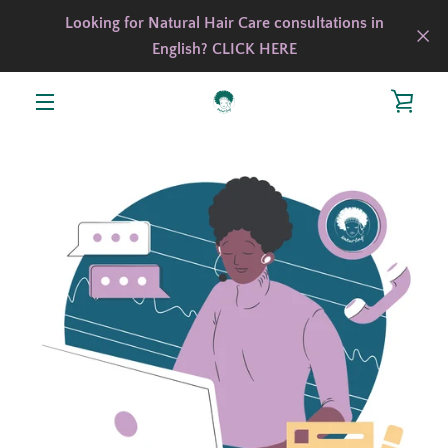
Vai
Looking for Natural Hair Care consultations in
direttamente
English? CLICK HERE
ai
contenuti
VISU
MENU
CAR