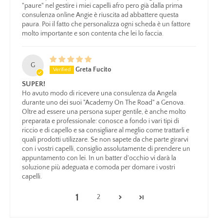
"paure" nel gestire i miei capelli afro pero già dalla prima
consulenza online Angie è riuscita ad abbattere questa
paura. Poi il fatto che personalizza ogni scheda è un fattore
molto importante e son contenta che lei lo faccia.
G
Greta Fucito
SUPER!
Ho avuto modo di ricevere una consulenza da Angela
durante uno dei suoi "Academy On The Road" a Genova.
Oltre ad essere una persona super gentile, è anche molto
preparata e professionale: conosce a fondo i vari tipi di
riccio e di capello e sa consigliare al meglio come trattarli e
quali prodotti utilizzare. Se non sapete da che parte girarvi
INFORMATIVA PRIVACY
con i vostri capelli, consiglio assolutamente di prendere un
appuntamento con lei. In un batter d'occhio vi darà la
TERMINI E CONDIZIONI DEL SERVIZIO
RECESSO
soluzione più adeguata e comoda per domare i vostri
NOTA LEGALE
capelli.
1
2
CERCA
SCRIVIMI