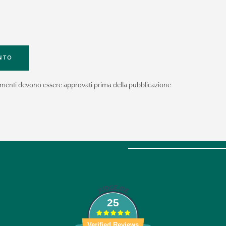
ISCRIVITI ALLA NEWSL
CERCA
mmenti devono essere approvati prima della pubblicazione
SCRIVIMI
Scopri il tuo REGALO e ricevi agg
promozioni direttamente nella tua
25
Verified Reviews