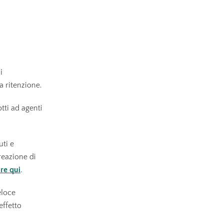
i
a ritenzione.
tti ad agenti
uti e
reazione di
re qui
.
eloce
effetto