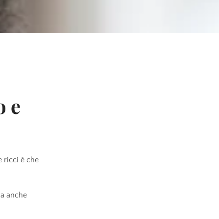
o e
 ricci è che
ma anche