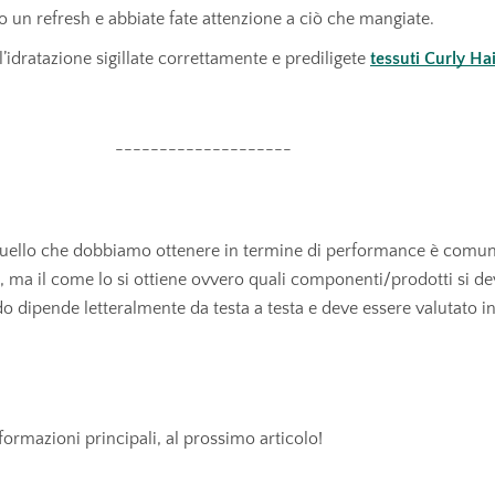
 un refresh e abbiate fate attenzione a ciò che mangiate.
’idratazione sigillate correttamente e prediligete
tessuti Curly Hai
--------------------
ello che dobbiamo ottenere in termine di performance è comune 
icci, ma il come lo si ottiene ovvero quali componenti/prodotti si d
do dipende letteralmente da testa a testa e deve essere valutato i
nformazioni principali, al prossimo articolo!