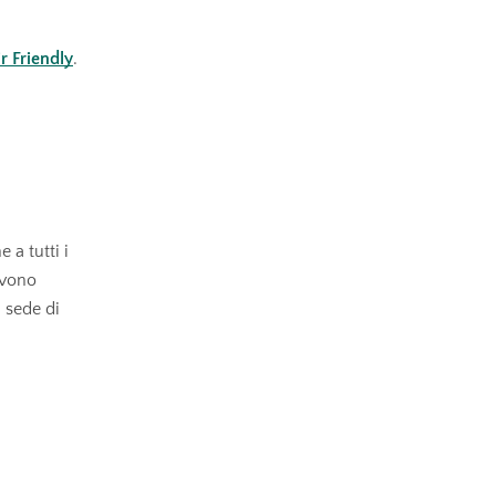
r Friendly
.
a tutti i
evono
n sede di