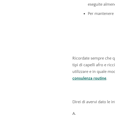
eseguite almeno
Per mantenere l
Ricordate sempre che qu
tipi di capelli afro e r
utilizzare e in quale mo
consulenza routine
.
Direi di avervi dato le i
A.