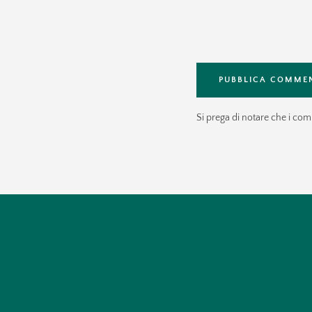
INFORMATIVA PRIVACY
Si prega di notare che i co
TERMINI E CONDIZIONI DEL
SERVIZIO
RECESSO
NOTA LEGALE