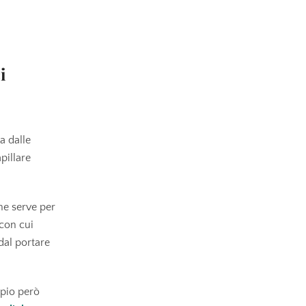
i
a dalle
apillare
he serve per
 con cui
dal portare
ipio però