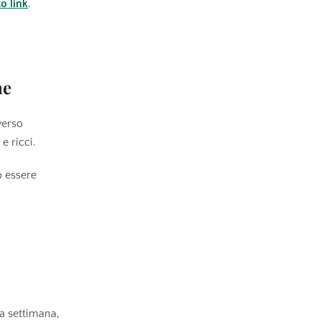
o link
.
ne
verso
e ricci.
o essere
la settimana,